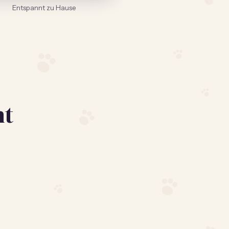
Entspannt zu Hause
vität
ht
n – wie ein Fitnesstracker.