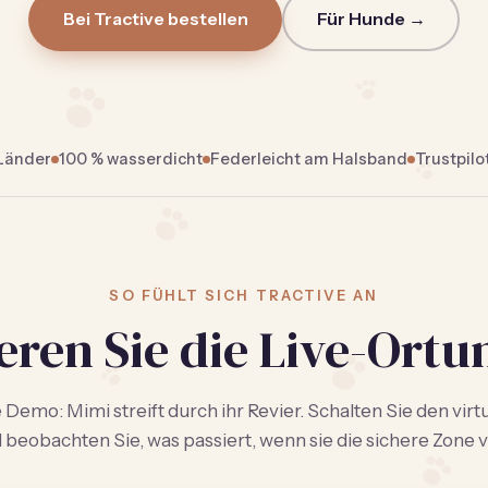
Bei Tractive bestellen
Für Hunde →
 Länder
100 % wasserdicht
Federleicht am Halsband
Trustpilot
SO FÜHLT SICH TRACTIVE AN
eren Sie die Live-Ortu
e Demo: Mimi streift durch ihr Revier. Schalten Sie den virt
 beobachten Sie, was passiert, wenn sie die sichere Zone v