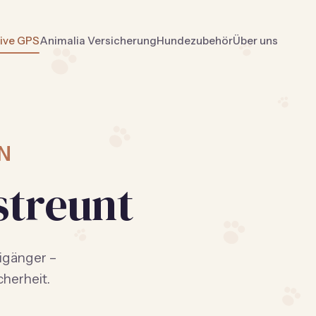
tive GPS
Animalia Versicherung
Hundezubehör
Über uns
N
streunt
eigänger –
cherheit.