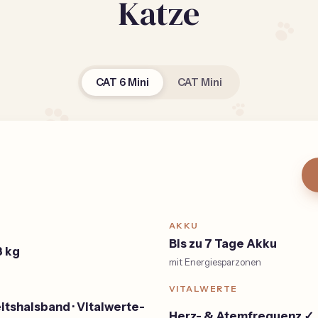
Katze
CAT 6 Mini
CAT Mini
AKKU
Bis zu 7 Tage Akku
8 kg
mit Energiesparzonen
VITALWERTE
itshalsband · Vitalwerte-
Herz- & Atemfrequenz ✓