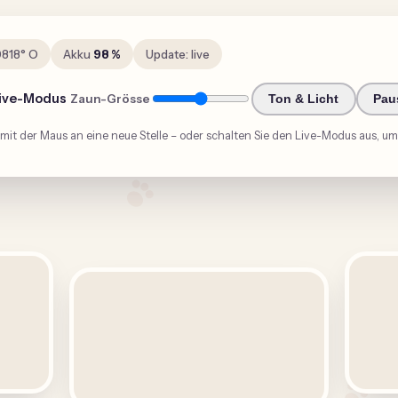
Zuhause
Mimi
·
live
0606
° O
Akku
98
%
Update: live
ive-Modus
Zaun-Grösse
Ton & Licht
Pau
n mit der Maus an eine neue Stelle – oder schalten Sie den Live-Modus aus, 