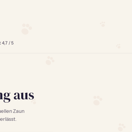
 4,7 / 5
ng aus
uellen Zaun
erlässt.