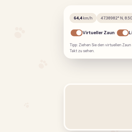
PFOTENWEG
31,7
km/h
47.39095
° N,
8.5
Virtueller Zaun
L
Tipp: Ziehen Sie den virtuellen Zau
Takt zu sehen.