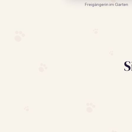
Freigängerin im Garten
Wissen, wo sie streunt
Sichere Zonen
Live-Ortung für Freigänger – federleicht am Halsband.
S
Alarm, sobald der Garten verlassen wird.
CAT Mini ansehen
Bei Tractive ansehen