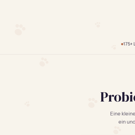
175+
Probi
Eine klein
ein und